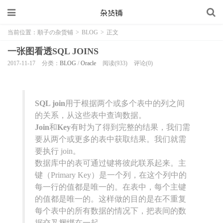
当前位置：
順子の杂货铺
>
BLOG
>
正文
一张图看透SQL JOINS
2017-11-17
分类：
BLOG
/
Oracle
阅读(933)
评论(0)
SQL join
用于根据两个或多个表中的列之间
的关系，从这些表中查询数据。
Join
和
Key
有时为了得到完整的结果，我们需
要从两个或更多的表中获取结果。我们就需
要执行 join。
数据库中的表可通过键将彼此联系起来。主
键（Primary Key）是一个列，在这个列中的
每一行的值都是唯一的。在表中，每个主键
的值都是唯一的。这样做的目的是在不重复
每个表中的所有数据的情况下，把表间的数
据交叉捆绑在一起。