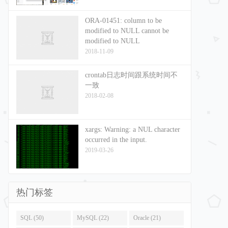
ORA-01451: column to be
modified to NULL cannot be
modified to NULL
2018-11-09
crontab日志时间跟系统时间不
一致
2018-02-08
xargs: Warning: a NUL character
occurred in the input.
2019-03-26
热门标签
SQL (50)
MySQL (22)
Oracle (21)