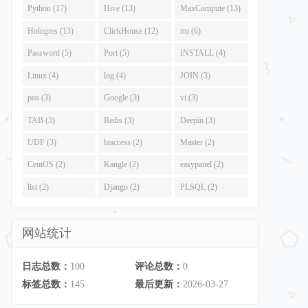
Python (17)
Hive (13)
MaxCompute (13)
Hologres (13)
ClickHouse (12)
rm (6)
Password (5)
Port (5)
INSTALL (4)
Linux (4)
log (4)
JOIN (3)
pos (3)
Google (3)
vi (3)
TAB (3)
Redis (3)
Deepin (3)
UDF (3)
htaccess (2)
Master (2)
CentOS (2)
Kangle (2)
easypanel (2)
list (2)
Django (2)
PLSQL (2)
网站统计
日志总数：
100
评论总数：
0
标签总数：
145
最后更新：
2026-03-27