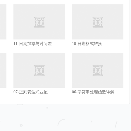
_INFO
,
 REGXP_SPLIT_COL
,
1
,
1
)
-
1
);
_INFO
,
 REGXP_SPLIT_COL
,
1
,
1
)
+
OW
),
_INFO
,
 REGXP_SPLIT_COL
,
1
,
2
)
-
_INFO
,
 REGXP_SPLIT_COL
,
1
,
1
)
-
OW
));
11-日期加减与时间差
10-日期格式转换
E_INFO
,
                  REGXP_SPLIT_COL
,
ENGTH
(
REGXP_SPLIT_ROW
));
07-正则表达式匹配
06-字符串处理函数详解
,
EQ
,
E_DESC
));
SPLIT_ROW
,
1
,
 X
)
+