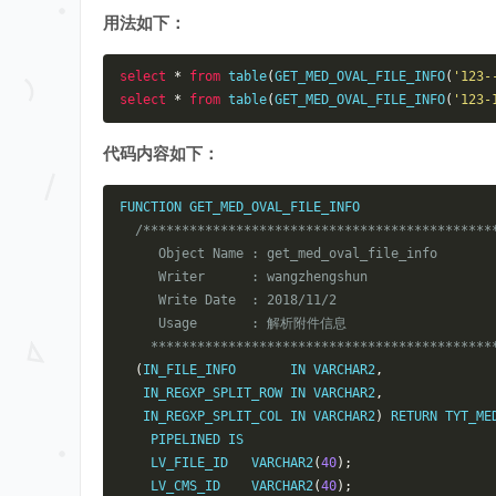
用法如下：
select
*
from
 table
(
GET_MED_OVAL_FILE_INFO
(
'123-
select
*
from
 table
(
GET_MED_OVAL_FILE_INFO
(
'123-
代码内容如下：
FUNCTION GET_MED_OVAL_FILE_INFO

/**********************************************
     Object Name : get_med_oval_file_info

     Writer      : wangzhengshun

     Write Date  : 2018/11/2

     Usage       : 解析附件信息

    ******************************************
(
IN_FILE_INFO       IN VARCHAR2
,
   IN_REGXP_SPLIT_ROW IN VARCHAR2
,
   IN_REGXP_SPLIT_COL IN VARCHAR2
)
 RETURN TYT_MED
    PIPELINED IS

    LV_FILE_ID   VARCHAR2
(
40
);
    LV_CMS_ID    VARCHAR2
(
40
);