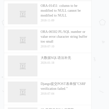
ORA-01451: column to be
modified to NULL cannot be
modified to NULL
2018-11-09
ORA-06502:PL/SQL:number or
value error:character string buffer
too small
2018-07-10
大数据SQL语法补充
2026-01-18
Django提交POST表单报”CSRF
verification failed.”
2018-07-04