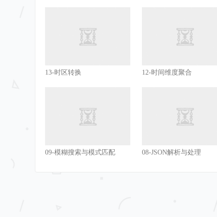
                            REGEXP_INSTR
(
LV_FILE
      LV_FILE_SEQ 
:=
 SUBSTR
(
LV_FILE_INFO
,
                            REGEXP_INSTR
(
LV_FILE
                            LENGTH
(
REGXP_SPLIT_R
                            REGEXP_INSTR
(
LV_FILE
                            REGEXP_INSTR
(
LV_FILE
                            LENGTH
(
REGXP_SPLIT_R
13-时区转换
12-时间维度聚合
      LV_FILE_DESC 
:=
 SUBSTR
(
LV_FILE_INFO
,
                             REGEXP_INSTR
(
LV_FIL
                        
1
,
2
)
+
 L
      LV_CMS_ID 
:=
 LV_FILE_ID
;
09-模糊搜索与模式匹配
08-JSON解析与处理
      PIPE ROW
(
TYR_MED_OVAL_FILE_INFO
(
LV_FILE_ID
                                      LV_FILE_S
                                      LV_FIL
      T_CNT 
:=
 REGEXP_INSTR
(
IN_FILE_INFO
,
 REGXP_