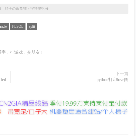
载：
順子の杂货铺
»
字符串拆分
racle
PLSQL
split
OW
;
XP_SPLIT_ROW
);
写字，打游戏，交朋友！
下一篇
fied
python打印love图
SPLIT_ROW
,
1
,
 X
)
+
NGTH
(
REGXP_SPLIT_ROW
));