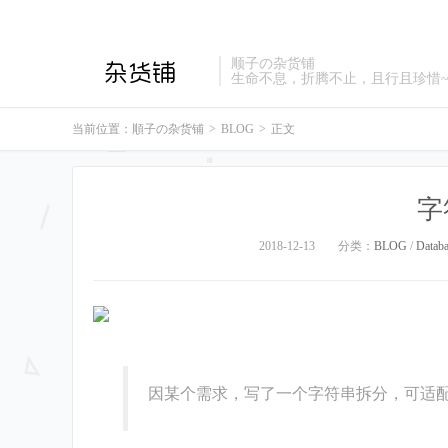
顺子の杂货铺
生命不息，折腾不止，且行且珍惜
当前位置：
順子の杂货铺
>
BLOG
>
正文
字
2018-12-13
分类：
BLOG
/
Datab
因某个需求，写了一个字符串拆分，可适