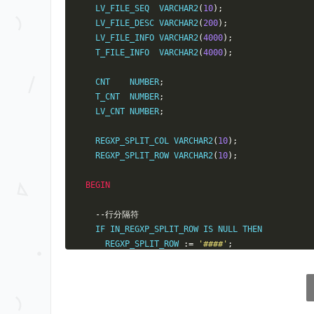
    LV_FILE_SEQ  VARCHAR2
(
10
);
    LV_FILE_DESC VARCHAR2
(
200
);
    LV_FILE_INFO VARCHAR2
(
4000
);
    T_FILE_INFO  VARCHAR2
(
4000
);
    CNT    NUMBER
;
    T_CNT  NUMBER
;
    LV_CNT NUMBER
;
    REGXP_SPLIT_COL VARCHAR2
(
10
);
    REGXP_SPLIT_ROW VARCHAR2
(
10
);
BEGIN
--行分隔符
    IF IN_REGXP_SPLIT_ROW IS NULL THEN

      REGXP_SPLIT_ROW 
:=
'####'
;
    ELSE

      REGXP_SPLIT_ROW 
:=
 IN_REGXP_SPLIT_ROW
;
END
 IF
;
--列分隔符