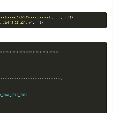
---1----a1####345----11----a2'
,
null
,
null
));
1-a1#345-11-a2'
,
'#'
,
'-'
));
*********************************

*************************************/
_OVAL_FILE_INFO
