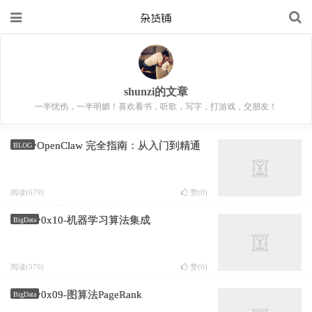
shunzi的文章
一半忧伤，一半明媚！喜欢看书，听歌，写字，打游戏，交朋友！
OpenClaw 完全指南：从入门到精通
BLOG
阅读(679)
赞(
0
)
0x10-机器学习算法集成
BigData
阅读(570)
赞(
0
)
0x09-图算法PageRank
BigData