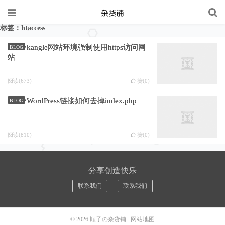
标签：htaccess
kangle网站环境强制使用https访问网
BLOG
站
阅读(673)
赞(
0
)
WordPress链接如何去掉index.php
BLOG
阅读(810)
赞(
0
)
分享创造快乐
联系我们
联系我们
© 2026
順子の杂货铺
网站地图