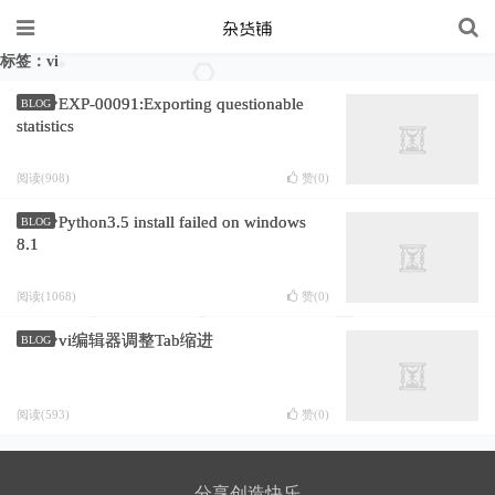
标签：vi
EXP-00091:Exporting questionable
BLOG
statistics
阅读(908)
赞(
0
)
Python3.5 install failed on windows
BLOG
8.1
阅读(1068)
赞(
0
)
vi编辑器调整Tab缩进
BLOG
阅读(593)
赞(
0
)
分享创造快乐