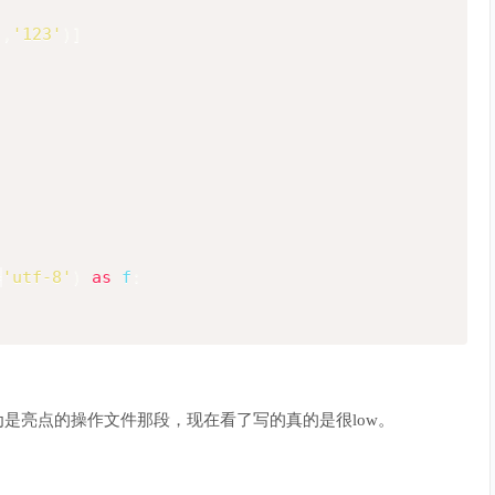
'
,
'123'
)
]
=
'utf-8'
)
as
 f
:
认为是亮点的操作文件那段，现在看了写的真的是很low。