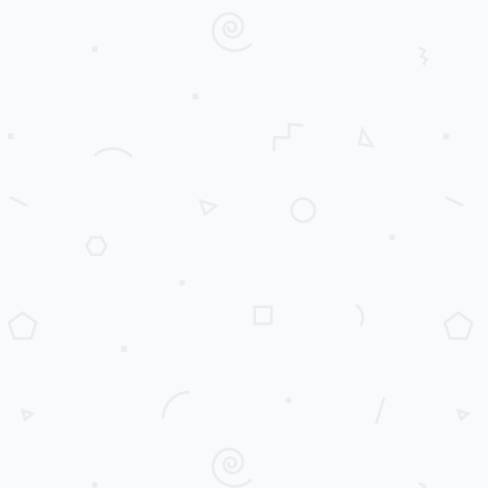
Configured:
\033[0m"
.
format
(
_salary
=
salary
,
         _p_list
=
pay_list
)
)