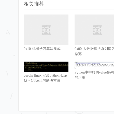
相关推荐
        salary 
=
 datas
[
'salary'
]
        s_mun 
=
 salary

print
(
'你的余额为 %s '
%
 datas
[
while
not
 status
:
print
(
'商品列表如下：'
)
for
 index
,
 item 
in
enumerate
(
print
(
index
,
 item
)
        user_choise 
=
input
(
'请选着序号
0x10-机器学习算法集成
0x00-大数据算法系列博客
if
 user_choise
.
isdigit
(
)
:
总览
            user_choise 
=
int
(
user_ch
if
 user_choise 
<
len
(
good
                p_item 
=
 goods
[
user_c
Python中字典的value是
deepin linux 安装python-ldap
if
 p_item
[
'price'
]
<=
的运用
找不到lber.h的解决方法
                    pay_list
.
append
(
p
                    salary 
-=
 p_item
[
print
(
"你的余额还有\03
                                     
else
:
print
(