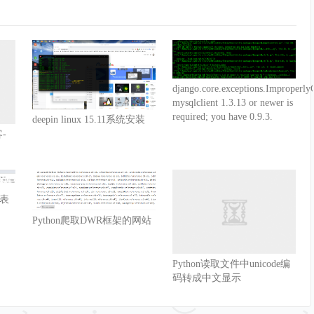
'salary'
]
)
django.core.exceptions.Improperly
goods
)
:
#显示商品列表
mysqlclient 1.3.13 or newer is
required; you have 0.9.3.
deepin linux 15.11系统安装
购买,按q退出,按t查看之前的消费记录,：'
)
.
strip
(
)
-
oise
)
s
)
and
 user_choise 
>=
0
:
#购买商品操作
hoise
]
列表
 salary
:
Python爬取DWR框架的网站
_item
[
'name'
]
)
'price'
]
3[1m{_salary}\033[0m,已购买的商品是\033[1m{_p_list}
Python读取文件中unicode编
                                                  
码转成中文显示