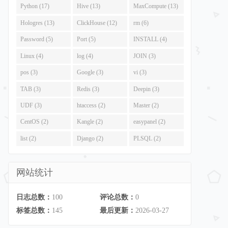
Python (17)
Hive (13)
MaxCompute (13)
Hologres (13)
ClickHouse (12)
rm (6)
Password (5)
Port (5)
INSTALL (4)
Linux (4)
log (4)
JOIN (3)
pos (3)
Google (3)
vi (3)
TAB (3)
Redis (3)
Deepin (3)
UDF (3)
htaccess (2)
Master (2)
CentOS (2)
Kangle (2)
easypanel (2)
list (2)
Django (2)
PLSQL (2)
网站统计
次登录，要求输入工资
日志总数：
100
评论总数：
0
标签总数：
145
最后更新：
2026-03-27
，直接读取历史信息并打印余额