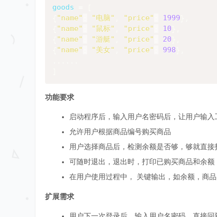
goods 
=
[
{
"name"
:
"电脑"
,
"price"
:
1999
}
,
{
"name"
:
"鼠标"
,
"price"
:
10
}
,
{
"name"
:
"游艇"
,
"price"
:
20
}
,
{
"name"
:
"美女"
,
"price"
:
998
}
,
......
]
功能要求
启动程序后，输入用户名密码后，让用户输入
允许用户根据商品编号购买商品
用户选择商品后，检测余额是否够，够就直接
可随时退出，退出时，打印已购买商品和余额
在用户使用过程中， 关键输出，如余额，商
扩展需求
用户下一次登录后，输入用户名密码，直接回