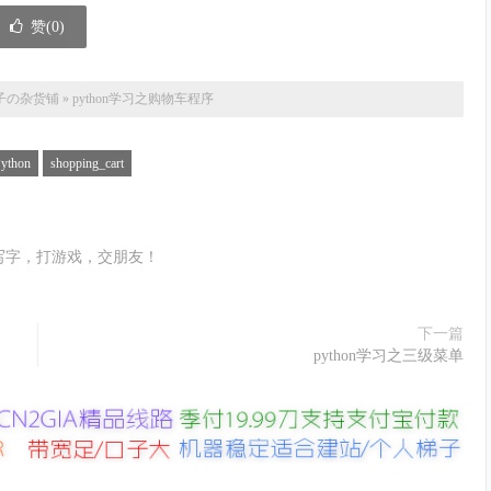
赞(
0
)
ername:'
)
.
strip
(
)
ssword:'
)
.
strip
(
)
子の杂货铺
»
python学习之购物车程序
录用户历史购物信息
ython
shopping_cart
)
!=
'None'
:
rname
)
写字，打游戏，交朋友！
name
]
r_info
:
下一篇
序退出'
)
python学习之三级菜单
me
,
password
)
in
 user_info
:
#如果没有登录信息则为第一
资：'
)
.
strip
(
)
)
username
,
password
)
in
 user_info
:
#找到历史登录信息后
.'
%
 username
)