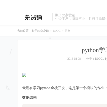
顺子の杂货铺
生命不息，折腾不止，且行且珍惜
当前位置：
順子の杂货铺
>
BLOG
>
正文
pytho
2018-03-08
分类：
BLOG
/
P
最近在学习python全栈开发，这是第一个模块的作业
数据结构