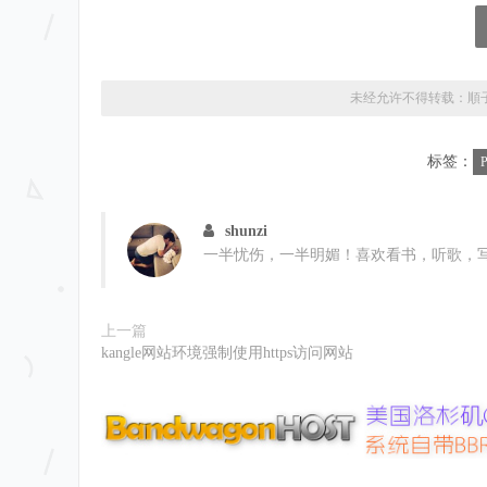
status 
=
False
while
not
 status
:
    username 
=
input
(
'please enter us
    password 
=
input
(
'please enter pa
未经允许不得转载：
順
if
len
(
cart_info
)
>
0
:
for
 item 
in
 cart_info
:
#提取登
标签：
P
if
len
(
item
.
strip
(
)
)
>
0
:
                data 
=
eval
(
item
)
if
  data
.
get
(
username
shunzi
                    u_info
.
append
(
use
一半忧伤，一半明媚！喜欢看书，听歌，
                    datas 
=
 data
[
user
if
(
username
,
password
)
not
in
 use
上一篇
print
(
'你输入的用户名或密码错误,程
kangle网站环境强制使用https访问网站
break
elif
len
(
u_info
)
==
0
and
(
userna
        salary 
=
int
(
input
(
'请输入你的工
        s_mun 
=
 salary

elif
 username 
==
 u_info
[
0
]
and
(
print
(
'welcome %s to loging..