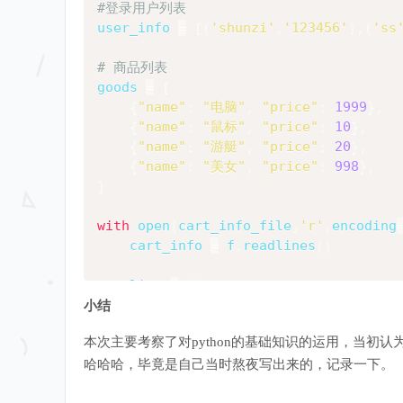
#登录用户列表
user_info 
=
[
(
'shunzi'
,
'123456'
)
,
(
'ss
# 商品列表
goods 
=
[
{
"name"
:
"电脑"
,
"price"
:
1999
}
,
{
"name"
:
"鼠标"
,
"price"
:
10
}
,
{
"name"
:
"游艇"
,
"price"
:
20
}
,
{
"name"
:
"美女"
,
"price"
:
998
}
,
]
with
open
(
cart_info_file
,
'r'
,
encoding
    cart_info 
=
 f
.
readlines
(
)
pay_list 
=
[
]
u_info 
=
[
]
小结
u_infos 
=
[
]
本次主要考察了对python的基础知识的运用，当初
data 
=
[
]
datas 
=
[
]
哈哈哈，毕竟是自己当时熬夜写出来的，记录一下。
read_str 
=
[
]