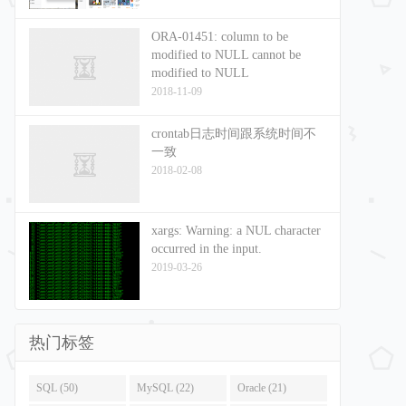
ORA-01451: column to be
modified to NULL cannot be
modified to NULL
2018-11-09
crontab日志时间跟系统时间不
一致
2018-02-08
xargs: Warning: a NUL character
occurred in the input.
2019-03-26
热门标签
SQL (50)
MySQL (22)
Oracle (21)