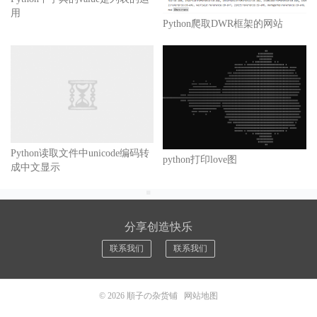
用
Python爬取DWR框架的网站
Python读取文件中unicode编码转
python打印love图
成中文显示
分享创造快乐
联系我们
联系我们
© 2026
順子の杂货铺
网站地图