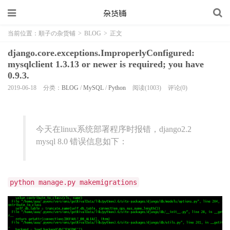
当前位置：
順子の杂货铺
>
BLOG
>
正文
django.core.exceptions.ImproperlyConfigured:
mysqlclient 1.3.13 or newer is required; you have
0.9.3.
2019-06-18
分类：
BLOG
/
MySQL
/
Python
阅读(1003)
评论(0)
今天在linux系统部署程序时报错，django2.2
mysql 8.0 错误信息如下：
python manage.py makemigrations