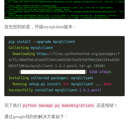
首先想到的是，升级mysqlclient版本：
pip install 
--
Collecting
 mysqlclient

Downloading
 https
:
//files.pythonhosted.org/packages/f
4/f1/3bb6f64ca7a429729413e6556b7ba5976df06019a5245a43d3
6032f1061e/mysqlclient-1.4.2.post1.tar.gz (85kB)
|████████████████████████████████|
92kB
47kB
/
Installing
 collected packages
:
 mysqlclient

Running
 setup
.
py install 
for
 mysqlclient 
...
done
Successfully
 installed mysqlclient
-
1.4
.
2.post1
完了执行
python manage.py makemigrations
还是报错！
通过google找到的解决方案如下：