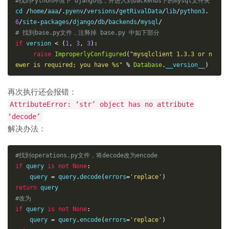
#找到Python环境下 django包，并进入到backends下的mysql文件夹
cd 
/
home
/
aaa
/.
pyenv
/
versions
/
getRivalData
/
lib
/
python3
.
6
/
site
-
packages
/
django
/
db
/
backends
/
mysql
/
# 找到base.py文件，注释掉 base.py 中如下部分
if
 version 
<
(
1
,
3
,
3
):
raise
ImproperlyConfigured
(
"mysqlclient 1.3.3 or n
ewer is required; you have %s"
%
Database
.
__version__
)
再次执行还会报错：
AttributeError: ‘str’ object has no attribute
‘decode’
解决办法：
#找到operations.py文件，将decode改为encode
if
 query 
is
not
None
:
    query 
=
 query
.
decode
(
errors
=
'replace'
)
return
#改为
if
 query 
is
not
None
:
    query 
=
 query
.
encode
(
errors
=
'replace'
)