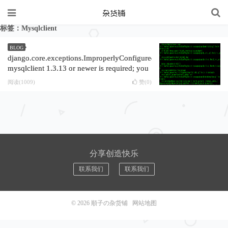
标签：Mysqlclient
BLOG
django.core.exceptions.ImproperlyConfigured:
mysqlclient 1.3.13 or newer is required; you
have 0.9.3.
阅读(1009)
赞(
0
)
分享创造快乐
联系我们
联系我们
© 2026
順子の杂货铺
网站地图