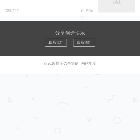
阅读(792)
赞(
0
)
分享创造快乐
联系我们
联系我们
© 2026
順子の杂货铺
网站地图