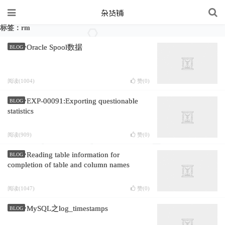
标签：rm
Oracle Spool数据
BLOG
阅读(1004)
赞(
0
)
EXP-00091:Exporting questionable
BLOG
statistics
阅读(909)
赞(
0
)
Reading table information for
BLOG
completion of table and column names
阅读(1047)
赞(
0
)
MySQL之log_timestamps
BLOG