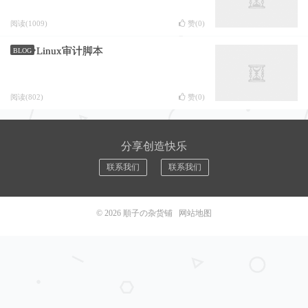
阅读(1009)
赞(
0
)
Linux审计脚本
BLOG
阅读(802)
赞(
0
)
分享创造快乐
联系我们
联系我们
© 2026
順子の杂货铺
网站地图