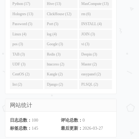
Python (17)
Hive (13)
MaxCompute (13)
Hologres (13)
ClickHouse (12)
rm (6)
Password (5)
Port (5)
INSTALL (4)
Linux (4)
log (4)
JOIN (3)
pos (3)
Google (3)
vi (3)
TAB (3)
Redis (3)
Deepin (3)
UDF (3)
htaccess (2)
Master (2)
CentOS (2)
Kangle (2)
easypanel (2)
list (2)
Django (2)
PLSQL (2)
网站统计
日志总数：
100
评论总数：
0
标签总数：
145
最后更新：
2026-03-27