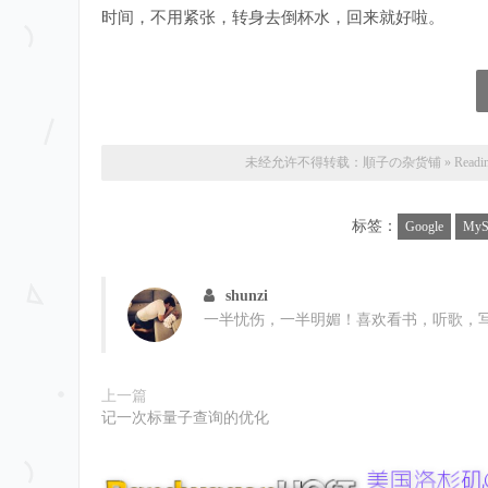
时间，不用紧张，转身去倒杯水，回来就好啦。
未经允许不得转载：
順子の杂货铺
»
Readin
标签：
Google
My
shunzi
一半忧伤，一半明媚！喜欢看书，听歌，
上一篇
记一次标量子查询的优化