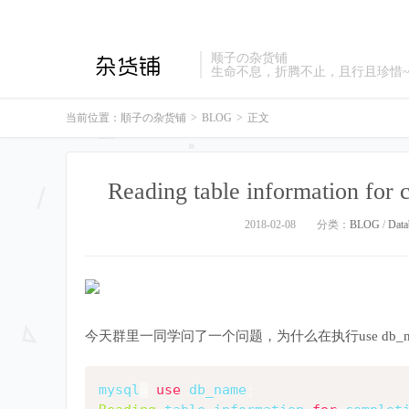
顺子の杂货铺
生命不息，折腾不止，且行且珍惜
当前位置：
順子の杂货铺
>
BLOG
>
正文
Reading table information for
2018-02-08
分类：
BLOG
/
Data
今天群里一同学问了一个问题，为什么在执行use db_
mysql
>
use
 db_name
;