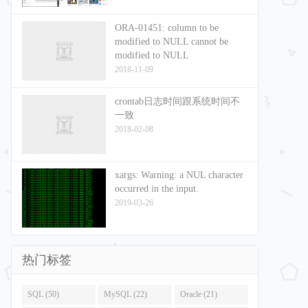
ORA-01451: column to be
modified to NULL cannot be
modified to NULL
2018-11-09
crontab日志时间跟系统时间不
一致
2018-02-08
xargs: Warning: a NUL character
occurred in the input.
2019-03-26
热门标签
SQL (50)
MySQL (22)
Oracle (21)