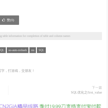
赞(
0
)
g table information for completion of table and column names
SQL
no-auto-reshash
rm
SQL
写字，打游戏，交朋友！
下一篇
SQL优化之first_value