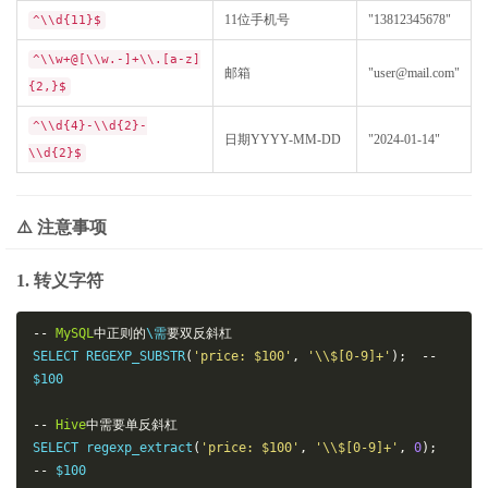
11位手机号
"13812345678"
^\\d{11}$
^\\w+@[\\w.-]+\\.[a-z]
邮箱
"user@mail.com"
{2,}$
^\\d{4}-\\d{2}-
日期YYYY-MM-DD
"2024-01-14"
\\d{2}$
⚠️ 注意事项
1. 转义字符
--
MySQL
中正则的
\需
要双反斜杠
SELECT REGEXP_SUBSTR
(
'price: $100'
,
'\\$[0-9]+'
);
--
$100

--
Hive
中需要单反斜杠
SELECT regexp_extract
(
'price: $100'
,
'\\$[0-9]+'
,
0
);
--
 $100
