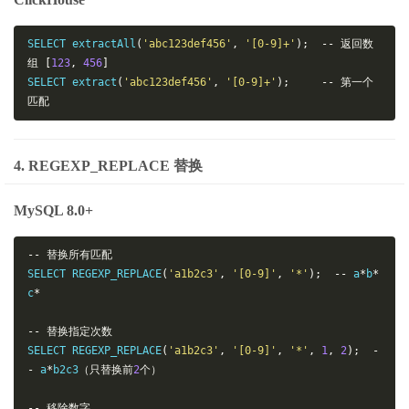
SELECT extractAll
(
'abc123def456'
,
'[0-9]+'
);
--
返回数
组
[
123
,
456
]
SELECT extract
(
'abc123def456'
,
'[0-9]+'
);
--
第一个
匹配
4. REGEXP_REPLACE 替换
MySQL 8.0+
--
替换所有匹配
SELECT REGEXP_REPLACE
(
'a1b2c3'
,
'[0-9]'
,
'*'
);
--
 a
*
b
*
c
*
--
替换指定次数
SELECT REGEXP_REPLACE
(
'a1b2c3'
,
'[0-9]'
,
'*'
,
1
,
2
);
-
-
 a
*
b2c3
（只替换前
2
个）
--
移除数字