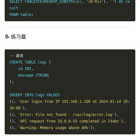
SELECT COALESCE
(
REGEXP_SUBSTR
(
col
,
'[0-9]+'
),
''
)
 AS re
sult

FROM table
;
📝 练习题
--
建表
CREATE TABLE logs 
(
    id INT
,
);
(
1
,
'User login from IP 192.168.1.100 at 2024-01-14 10:
30:00'
),
(
2
,
'Error: File not found - /var/log/error.log'
),
(
3
,
'API request from 10.0.0.55 completed in 234ms'
),
(
4
,
'Warning: Memory usage above 80%'
);