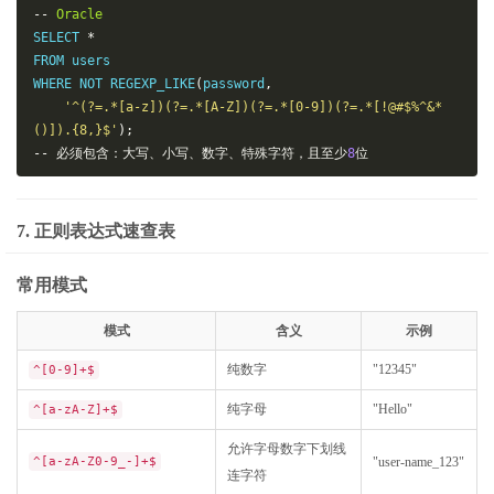
--
Oracle
SELECT 
*
FROM users

WHERE NOT REGEXP_LIKE
(
password
,
'^(?=.*[a-z])(?=.*[A-Z])(?=.*[0-9])(?=.*[!@#$%^&*
()]).{8,}$'
);
--
必须包含：大写、小写、数字、特殊字符，且至少
8
位
7. 正则表达式速查表
常用模式
模式
含义
示例
纯数字
"12345"
^[0-9]+$
纯字母
"Hello"
^[a-zA-Z]+$
允许字母数字下划线
^[a-zA-Z0-9_-]+$
"user-name_123"
连字符