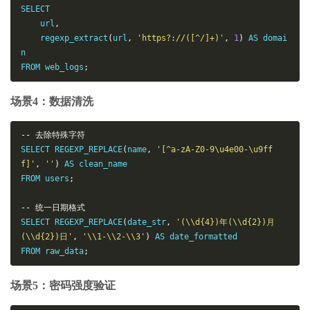
SELECT

    url
,
    regexp_extract
(
url
,
'https?://([^/]+)'
,
1
)
 AS domai
n

FROM web_logs
;
场景4：数据清洗
--
去除特殊字符
SELECT REGEXP_REPLACE
(
name
,
'[^a-zA-Z0-9\u4e00-\u9ff
f]'
,
''
)
 AS clean_name

FROM users
;
--
统一日期格式
SELECT REGEXP_REPLACE
(
date_str
,
'(\\d{4})年(\\d{2})月
(\\d{2})日'
,
'\\1-\\2-\\3'
)
 AS date_formatted

FROM raw_data
;
场景5：密码强度验证