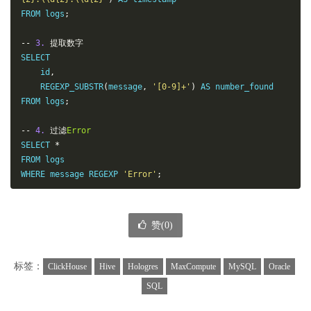
FROM logs
;
--
3.
提取数字
SELECT

    id
,
    REGEXP_SUBSTR
(
message
,
'[0-9]+'
)
 AS number_found

FROM logs
;
--
4.
过滤
Error
SELECT 
*
FROM logs

WHERE message REGEXP 
'Error'
;
赞(
0
)
标签：
ClickHouse
Hive
Hologres
MaxCompute
MySQL
Oracle
SQL