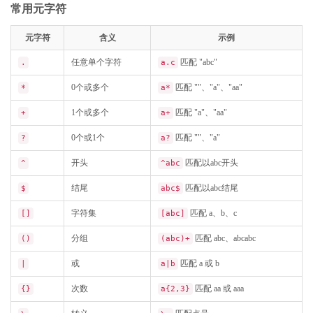
常用元字符
元字符
含义
示例
任意单个字符
匹配 "abc"
.
a.c
0个或多个
匹配 ""、"a"、"aa"
*
a*
1个或多个
匹配 "a"、"aa"
+
a+
0个或1个
匹配 ""、"a"
?
a?
开头
匹配以abc开头
^
^abc
结尾
匹配以abc结尾
$
abc$
字符集
匹配 a、b、c
[]
[abc]
分组
匹配 abc、abcabc
()
(abc)+
或
匹配 a 或 b
|
a|b
次数
匹配 aa 或 aaa
{}
a{2,3}