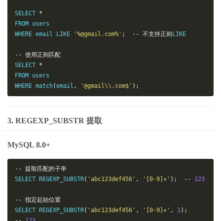
SELECT 
*
FROM users

WHERE email LIKE 
'%@gmail.com%'
;
--
不支持正则
LIKE

--
使用正则匹配
SELECT 
*
FROM users

WHERE match
(
email
,
'@gmail\\.com$'
);
3. REGEXP_SUBSTR 提取
MySQL 8.0+
--
提取匹配的子串
SELECT REGEXP_SUBSTR
(
'abc123def456'
,
'[0-9]+'
);
--
123
--
指定起始位置
SELECT REGEXP_SUBSTR
(
'abc123def456'
,
'[0-9]+'
,
1
);
--
123