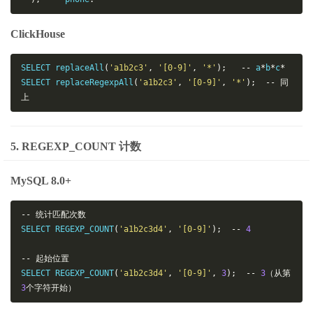
ClickHouse
SELECT replaceAll
(
'a1b2c3'
,
'[0-9]'
,
'*'
);
--
 a
*
b
*
c
*
SELECT replaceRegexpAll
(
'a1b2c3'
,
'[0-9]'
,
'*'
);
--
同
上
5. REGEXP_COUNT 计数
MySQL 8.0+
--
统计匹配次数
SELECT REGEXP_COUNT
(
'a1b2c3d4'
,
'[0-9]'
);
--
4
--
起始位置
SELECT REGEXP_COUNT
(
'a1b2c3d4'
,
'[0-9]'
,
3
);
--
3
（从第
3
个字符开始）