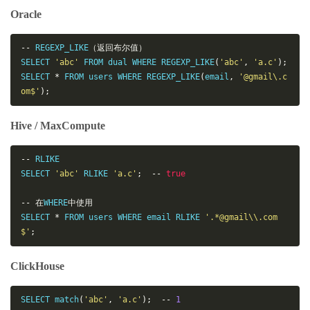
Oracle
--
 REGEXP_LIKE
（返回布尔值）
SELECT 
'abc'
 FROM dual WHERE REGEXP_LIKE
(
'abc'
,
'a.c'
);
SELECT 
*
 FROM users WHERE REGEXP_LIKE
(
email
,
'@gmail\.c
om$'
);
Hive / MaxCompute
--
 RLIKE

SELECT 
'abc'
 RLIKE 
'a.c'
;
--
true
--
在
WHERE
中使用
SELECT 
*
 FROM users WHERE email RLIKE 
'.*@gmail\\.com
$'
;
ClickHouse
SELECT match
(
'abc'
,
'a.c'
);
--
1