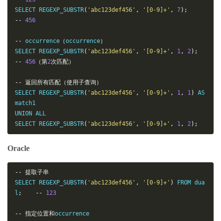
SELECT REGEXP_SUBSTR
(
'abc123def456'
,
'[0-9]+'
,
7
);
--
456
--
 occurrence
（
occurrence
）
SELECT REGEXP_SUBSTR
(
'abc123def456'
,
'[0-9]+'
,
1
,
2
);
--
456
（第
2
次匹配）
--
返回所有匹配（使用子查询）
SELECT REGEXP_SUBSTR
(
'abc123def456'
,
'[0-9]+'
,
1
,
1
)
 AS 
match1

UNION ALL

SELECT REGEXP_SUBSTR
(
'abc123def456'
,
'[0-9]+'
,
1
,
2
);
Oracle
--
提取子串
SELECT REGEXP_SUBSTR
(
'abc123def456'
,
'[0-9]+'
)
 FROM dua
l
;
--
123
--
指定位置和
occurrence
