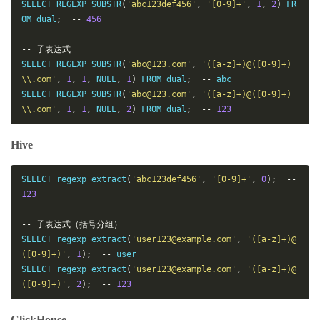
SELECT REGEXP_SUBSTR
(
'abc123def456'
,
'[0-9]+'
,
1
,
2
)
 FR
OM dual
;
--
456
--
子表达式
SELECT REGEXP_SUBSTR
(
'abc@123.com'
,
'([a-z]+)@([0-9]+)
\\.com'
,
1
,
1
,
 NULL
,
1
)
 FROM dual
;
--
 abc

SELECT REGEXP_SUBSTR
(
'abc@123.com'
,
'([a-z]+)@([0-9]+)
\\.com'
,
1
,
1
,
 NULL
,
2
)
 FROM dual
;
--
123
Hive
SELECT regexp_extract
(
'abc123def456'
,
'[0-9]+'
,
0
);
--
123
--
子表达式（括号分组）
SELECT regexp_extract
(
'user123@example.com'
,
'([a-z]+)@
([0-9]+)'
,
1
);
--
 user

SELECT regexp_extract
(
'user123@example.com'
,
'([a-z]+)@
([0-9]+)'
,
2
);
--
123
ClickHouse