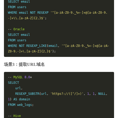
SELECT email

FROM users

WHERE email NOT REGEXP 
'^[a-zA-Z0-9._%+-]+@[a-zA-Z0-9.
-]+\\.[a-zA-Z]{2,}$'
;
--
Oracle
SELECT email

FROM users

WHERE NOT REGEXP_LIKE
(
email
,
'^[a-zA-Z0-9._%+-]+@[a-zA-
Z0-9.-]+\.[a-zA-Z]{2,}$'
);
场景3：提取URL域名
--
MySQL
8.0
+
SELECT

    url
,
    REGEXP_SUBSTR
(
url
,
'https?://([^/]+)'
,
1
,
1
,
 NULL
,
1
)
 AS domain

FROM web_logs
;
--
Hive