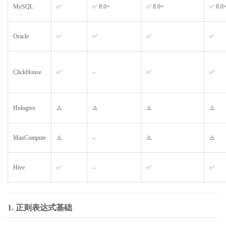
MySQL
✅
✅ 8.0+
✅ 8.0+
✅ 8.0
Oracle
✅
✅
✅
✅
ClickHouse
✅
–
✅
✅
Hologres
⚠️
⚠️
⚠️
⚠️
MaxCompute
⚠️
–
⚠️
⚠️
Hive
✅
–
✅
✅
1. 正则表达式基础