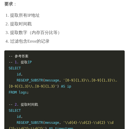
要求
：
提取所有IP地址
提取时间戳
提取数字（内存百分比等）
过滤包含Error的记录
--
参考答案
--
1.
提取
IP

SELECT

    id
,
    REGEXP_SUBSTR
(
message
,
'[0-9]{1,3}\\.[0-9]{1,3}\\.
[0-9]{1,3}\\.[0-9]{1,3}'
)
 AS ip

FROM logs
;
--
2.
提取时间戳
SELECT

    id
,
    REGEXP_SUBSTR
(
message
,
'\\d{4}-\\d{2}-\\d{2} \\d
{2}:\\d{2}:\\d{2}'
)
 AS timestamp
