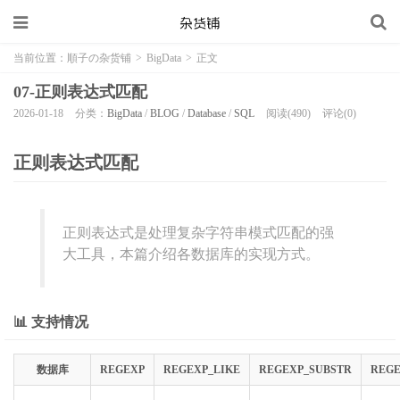
当前位置：
順子の杂货铺
>
BigData
>
正文
07-正则表达式匹配
2026-01-18
分类：
BigData
/
BLOG
/
Database
/
SQL
阅读(490)
评论(0)
正则表达式匹配
正则表达式是处理复杂字符串模式匹配的强
大工具，本篇介绍各数据库的实现方式。
📊 支持情况
数据库
REGEXP
REGEXP_LIKE
REGEXP_SUBSTR
REGE