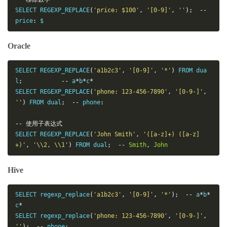
SELECT REGEXP_REPLACE
(
'price: $100'
,
'[0-9]'
,
''
);
--
price
:
 $
Oracle
SELECT REGEXP_REPLACE
(
'a1b2c3'
,
'[0-9]'
,
'*'
)
 FROM dua
l
;
--
 a
*
b
*
c
*
SELECT REGEXP_REPLACE
(
'phone: 123-456-7890'
,
'[0-9-]'
,
''
)
 FROM dual
;
--
 phone
:
--
使用子表达式
SELECT REGEXP_REPLACE
(
'John Smith'
,
'([a-z]+) ([a-z]
+)'
,
'\\2, \\1'
)
 FROM dual
;
--
Smith
,
John
Hive
SELECT regexp_replace
(
'a1b2c3'
,
'[0-9]'
,
'*'
);
--
 a
*
b
*
c
*
SELECT regexp_replace
(
'phone: 123-456-7890'
,
'[0-9-]'
,
''
);
--
 phone
: