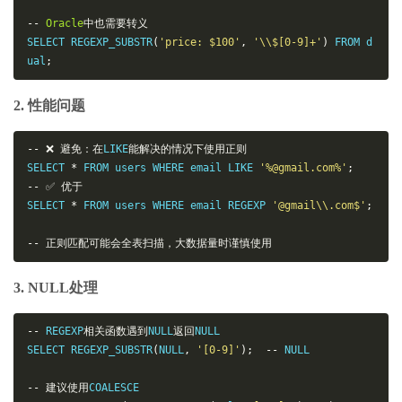
--
Oracle
中也需要转义
SELECT REGEXP_SUBSTR
(
'price: $100'
,
'\\$[0-9]+'
)
 FROM d
ual
;
2. 性能问题
--
❌
避免：在
LIKE
能解决的情况下使用正则
SELECT 
*
 FROM users WHERE email LIKE 
'%@gmail.com%'
;
--
✅
优于
SELECT 
*
 FROM users WHERE email REGEXP 
'@gmail\\.com$'
;
--
正则匹配可能会全表扫描，大数据量时谨慎使用
3. NULL处理
--
 REGEXP
相关函数遇到
NULL
返回
NULL

SELECT REGEXP_SUBSTR
(
NULL
,
'[0-9]'
);
--
 NULL

--
建议使用
COALESCE
