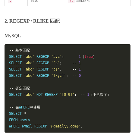
转义
匹配点号
\
\.
2. REGEXP / RLIKE 匹配
MySQL
--
基本匹配
SELECT 
'abc'
 REGEXP 
'a.c'
;
--
1
（
true
）
SELECT 
'abc'
 REGEXP 
'^a'
;
--
1
SELECT 
'abc'
 REGEXP 
'c$'
;
--
1
SELECT 
'abc'
 REGEXP 
'[xyz]'
;
--
0
--
否定匹配
SELECT 
'abc'
 NOT REGEXP 
'[0-9]'
;
--
1
（不含数字）
--
在
WHERE
中使用
SELECT 
*
FROM users

WHERE email REGEXP 
'@gmail\\.com$'
;