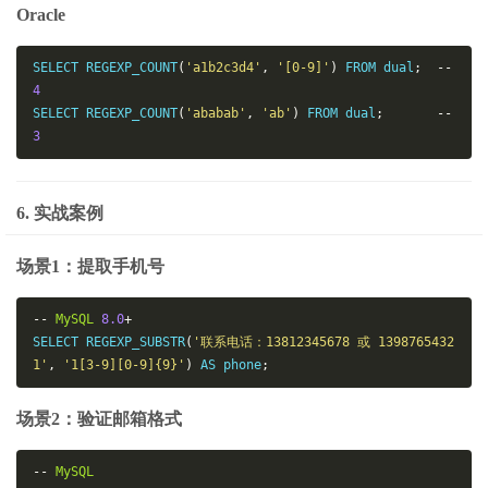
Oracle
SELECT REGEXP_COUNT
(
'a1b2c3d4'
,
'[0-9]'
)
 FROM dual
;
--
4
SELECT REGEXP_COUNT
(
'ababab'
,
'ab'
)
 FROM dual
;
--
3
6. 实战案例
场景1：提取手机号
--
MySQL
8.0
+
SELECT REGEXP_SUBSTR
(
'联系电话：13812345678 或 1398765432
1'
,
'1[3-9][0-9]{9}'
)
 AS phone
;
场景2：验证邮箱格式
--
MySQL