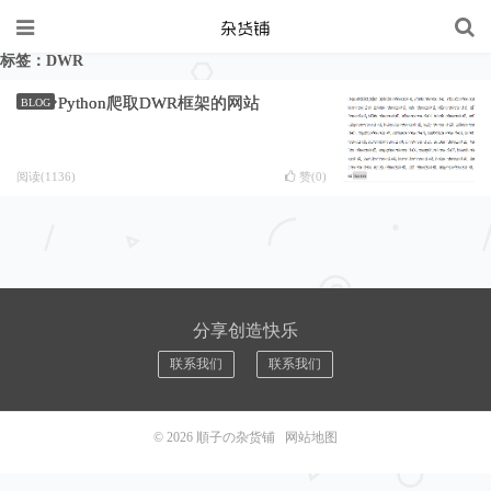
标签：DWR
Python爬取DWR框架的网站
BLOG
阅读(1136)
赞(
0
)
分享创造快乐
联系我们
联系我们
© 2026
順子の杂货铺
网站地图