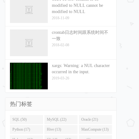
modified to NULL cannot be
modified to NULL
2018-11-09
crontab日志时间跟系统时间不
一致
2018-02-08
xargs: Warning: a NUL character
occurred in the input.
2019-03-26
热门标签
SQL (50)
MySQL (22)
Oracle (21)
Python (17)
Hive (13)
MaxCompute (13)