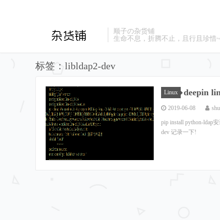
顺子の杂货铺
生命不息，折腾不止，且行且珍惜
标签：libldap2-dev
deepin 
Linux
2019-06-08
shu
pip install python-l
dev 记录一下!