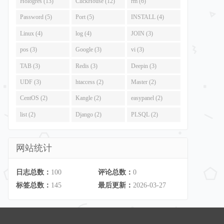
Hologres (13)
ClickHouse (12)
rm (6)
Password (5)
Port (5)
INSTALL (4)
Linux (4)
log (4)
JOIN (3)
pos (3)
Google (3)
vi (3)
TAB (3)
Redis (3)
Deepin (3)
UDF (3)
htaccess (2)
Master (2)
CentOS (2)
Kangle (2)
easypanel (2)
list (2)
Django (2)
PLSQL (2)
网站统计
日志总数：
100
评论总数：
0
标签总数：
145
最后更新：
2026-03-27