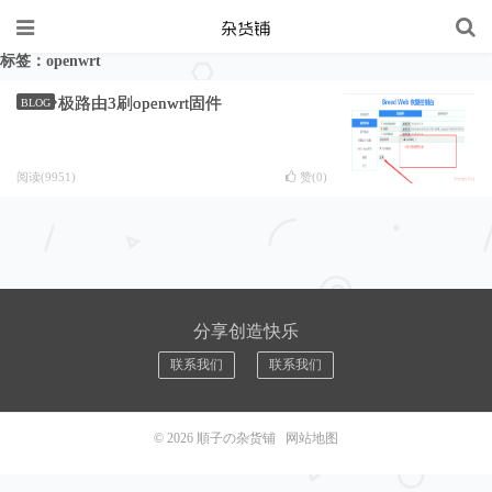
标签：openwrt
极路由3刷openwrt固件
BLOG
阅读(9951)
赞(
0
)
分享创造快乐
联系我们
联系我们
© 2026
順子の杂货铺
网站地图