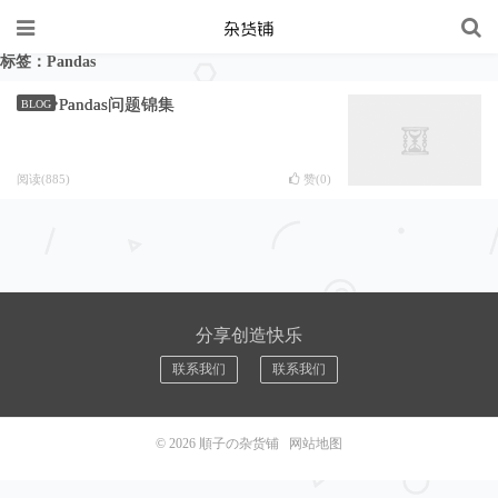
标签：Pandas
Pandas问题锦集
BLOG
阅读(885)
赞(
0
)
分享创造快乐
联系我们
联系我们
© 2026
順子の杂货铺
网站地图