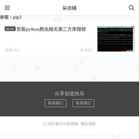
标签：pip3
安装python爬虫相关第三方库报错
BLOG
阅读(761)
赞(
0
)
分享创造快乐
联系我们
联系我们
© 2026
順子の杂货铺
网站地图