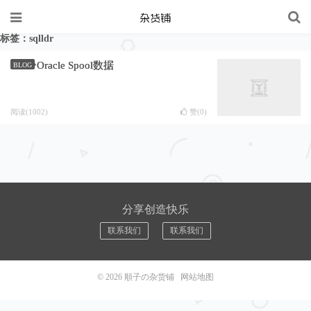
标签：sqlldr
Oracle Spool数据
BLOG
阅读(1002)
赞(
0
)
分享创造快乐
联系我们
联系我们
© 2026
順子の杂货铺
网站地图