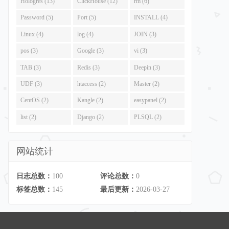
Hologres (13)
ClickHouse (12)
rm (6)
Password (5)
Port (5)
INSTALL (4)
Linux (4)
log (4)
JOIN (3)
pos (3)
Google (3)
vi (3)
TAB (3)
Redis (3)
Deepin (3)
UDF (3)
htaccess (2)
Master (2)
CentOS (2)
Kangle (2)
easypanel (2)
list (2)
Django (2)
PLSQL (2)
网站统计
日志总数：
100
评论总数：
0
标签总数：
145
最后更新：
2026-03-27