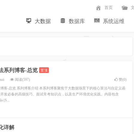
首页
大数据
数据库
系统运维
~
算法系列博客-总览
置顶
nzi
阅读(597)
赞(
0
)
列博客-总览 系列博客介绍 本系列博客聚焦于大数据场景下的核心算法与自定义函
常开发必备的高级技巧、面试常考知识点，以及生产环境优化实践。内容包含
a (S...
优化详解