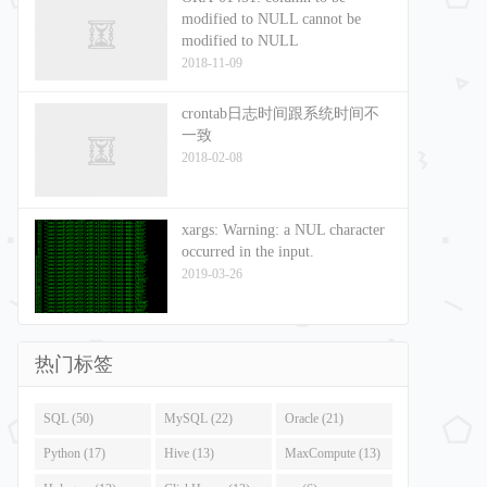
modified to NULL cannot be
modified to NULL
2018-11-09
crontab日志时间跟系统时间不
一致
2018-02-08
xargs: Warning: a NUL character
occurred in the input.
2019-03-26
热门标签
SQL (50)
MySQL (22)
Oracle (21)
Python (17)
Hive (13)
MaxCompute (13)