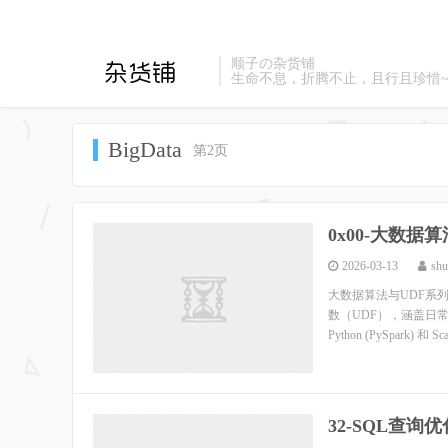
顺子の杂货铺
生命不息，折腾不止，且行且珍惜
BigData
第2页
0x00-大数据
2026-03-13
shu
大数据算法与UDF系
数（UDF），涵盖日
Python (PySpark) 和 Scal
32-SQL查询