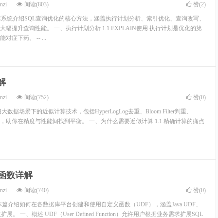
nzi
阅读(803)
赞(
2
)
本篇系统介绍SQL查询优化的核心方法，涵盖执行计划分析、索引优化、查询改写、
幅提升查询性能。 一、执行计划分析 1.1 EXPLAIN使用 执行计划是优化的第
症下药。 -- ...
解
nzi
阅读(752)
赞(
0
)
据场景下的近似计算技术，包括HyperLogLog去重、Bloom Filter判重、
tch统计等，助你在精度与性能间找到平衡。 一、为什么需要近似计算 1.1 精确计算的痛点
义函数详解
nzi
阅读(740)
赞(
0
)
本篇介绍如何在各数据库平台创建和使用自定义函数（UDF），涵盖Java UDF、
数扩展。 一、概述 UDF（User Defined Function）允许用户根据业务需求扩展SQL