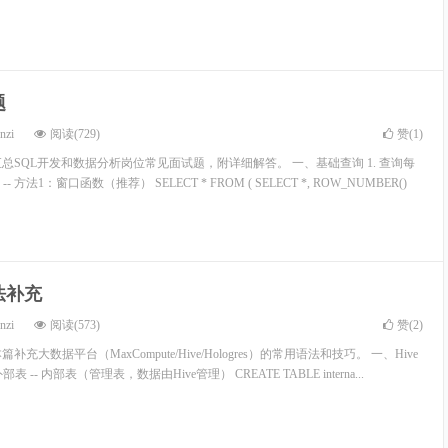
题
nzi
阅读(729)
赞(
1
)
汇总SQL开发和数据分析岗位常见面试题，附详细解答。 一、基础查询 1. 查询每
方法1：窗口函数（推荐） SELECT * FROM ( SELECT *, ROW_NUMBER()
法补充
nzi
阅读(573)
赞(
2
)
补充大数据平台（MaxCompute/Hive/Hologres）的常用语法和技巧。 一、Hive
 -- 内部表（管理表，数据由Hive管理） CREATE TABLE interna...