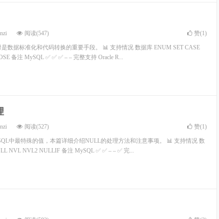
nzi
阅读(547)
赞(
1
)
数据标准化和代码转换的重要手段。 📊 支持情况 数据库 ENUM SET CASE
E 备注 MySQL ✅ ✅ ✅ – – 完整支持 Oracle R...
理
nzi
阅读(527)
赞(
1
)
是SQL中最特殊的值，本篇详细介绍NULL的处理方法和注意事项。 📊 支持情况 数
L NVL NVL2 NULLIF 备注 MySQL ✅ ✅ – – ✅ 完...