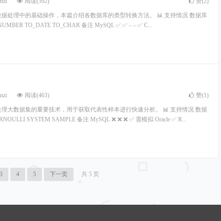
nzi
阅读(592)
赞(
2
)
数据处理中的基础操作，本篇介绍各数据库的类型转换方法。 📊 支持情况 数据库
UMBER TO_DATE TO_CHAR 备注 MySQL ✅ ✅ – – ✅ C...
nzi
阅读(463)
赞(
1
)
处理大数据集的重要技术，用于获取代表性样本进行快速分析。 📊 支持情况 数据
NOULLI SYSTEM SAMPLE 备注 MySQL ❌ ❌ ❌ ✅ 需模拟 Oracle ✅ R...
3
4
5
下一页
共 5 页