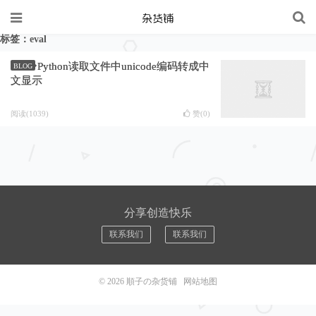
标签：eval
Python读取文件中unicode编码转成中
BLOG
文显示
阅读(1039)
赞(
0
)
分享创造快乐
联系我们
联系我们
© 2026
順子の杂货铺
网站地图