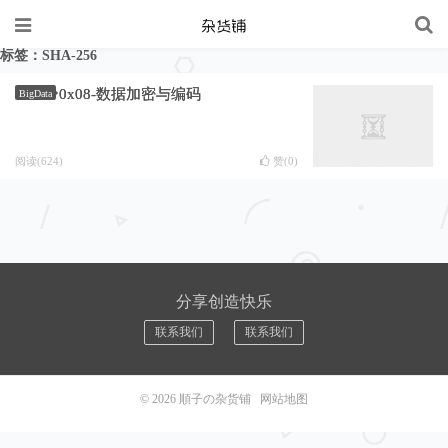
标签：SHA-256
0x08-数据加密与编码
BigData
阅读(624)
赞(
0
)
分享创造快乐
联系我们
联系我们
© 2026
順子の杂货铺
网站地图