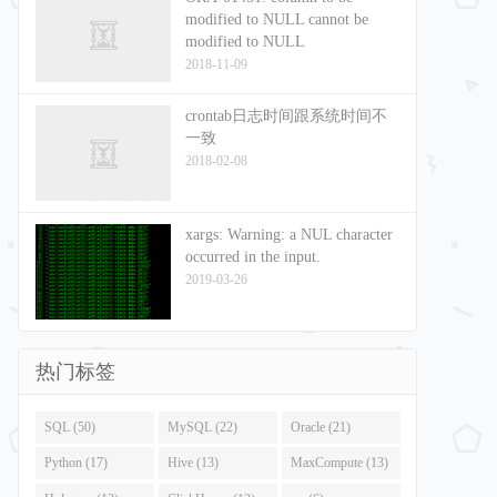
modified to NULL cannot be
modified to NULL
2018-11-09
crontab日志时间跟系统时间不
一致
2018-02-08
xargs: Warning: a NUL character
occurred in the input.
2019-03-26
热门标签
SQL (50)
MySQL (22)
Oracle (21)
Python (17)
Hive (13)
MaxCompute (13)