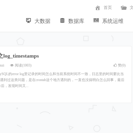
首页
大数据
数据库
系统运维
~
log_timestamps
nzi
阅读(1003)
赞(
0
)
SQL的error log里记录的时间怎么和当前系统时间不一致，日志里的时间要比当
遇到过这类问题，是在crontab这个地方遇到的，一直也没搞明白怎么回事，最后
后，发现时间又...