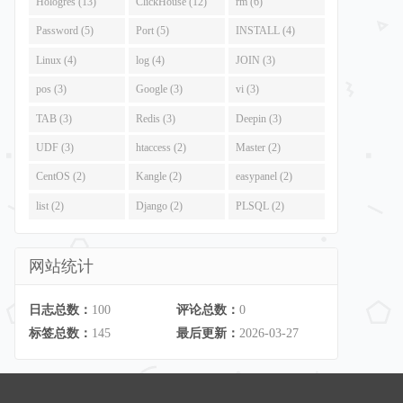
Hologres (13)
ClickHouse (12)
rm (6)
Password (5)
Port (5)
INSTALL (4)
Linux (4)
log (4)
JOIN (3)
pos (3)
Google (3)
vi (3)
TAB (3)
Redis (3)
Deepin (3)
UDF (3)
htaccess (2)
Master (2)
CentOS (2)
Kangle (2)
easypanel (2)
list (2)
Django (2)
PLSQL (2)
网站统计
日志总数：
100
评论总数：
0
标签总数：
145
最后更新：
2026-03-27