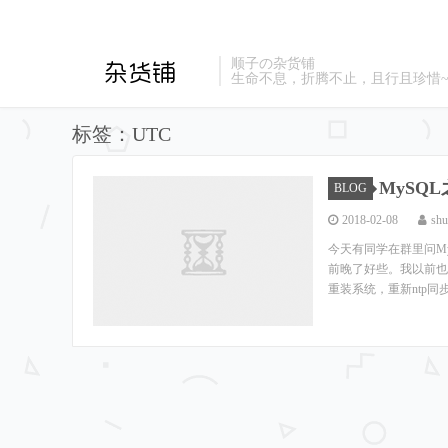
顺子の杂货铺
生命不息，折腾不止，且行且珍惜
标签：UTC
MySQL之
BLOG
2018-02-08
shu
今天有同学在群里问My
前晚了好些。我以前也
重装系统，重新ntp同步