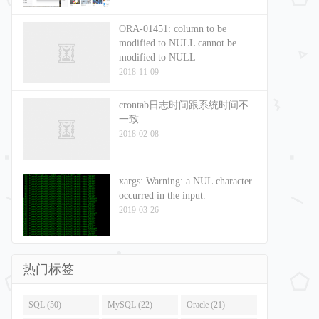
ORA-01451: column to be
modified to NULL cannot be
modified to NULL
2018-11-09
crontab日志时间跟系统时间不
一致
2018-02-08
xargs: Warning: a NUL character
occurred in the input.
2019-03-26
热门标签
SQL (50)
MySQL (22)
Oracle (21)