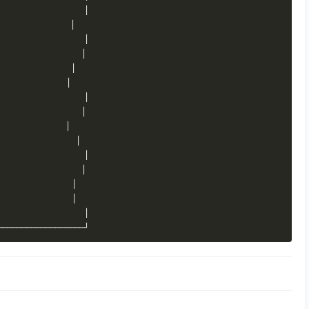
│
│
│
│
│
│
│
│
│
│
│
│
│
│
│
──────────────────┘