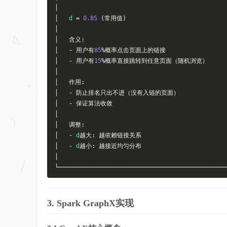
│
│
   d 
=
0.85
(常用值)
│
│
含义:
│
-
用户有
85
%概率点击页面上的链接
│
-
用户有
15
%概率直接跳转到任意页面（随机浏览）
│
│
作用:
│
-
防止排名只出不进（没有入链的页面）
│
-
保证算法收敛
│
│
调整:
│
-
 d
越大:
越依赖链接关系
│
-
 d
越小:
越接近均匀分布
│
└───────────────────────────────────────────────
3. Spark GraphX实现