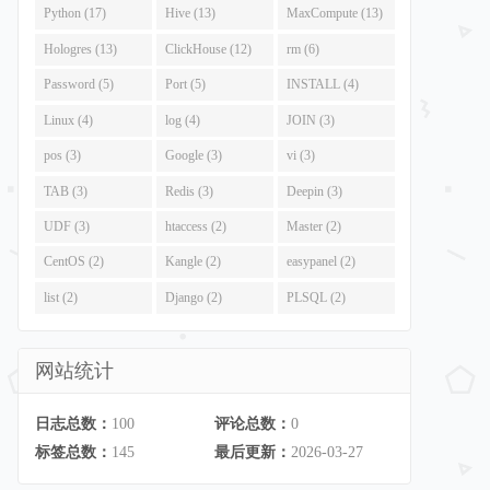
Python (17)
Hive (13)
MaxCompute (13)
Hologres (13)
ClickHouse (12)
rm (6)
Password (5)
Port (5)
INSTALL (4)
Linux (4)
log (4)
JOIN (3)
pos (3)
Google (3)
vi (3)
TAB (3)
Redis (3)
Deepin (3)
UDF (3)
htaccess (2)
Master (2)
CentOS (2)
Kangle (2)
easypanel (2)
list (2)
Django (2)
PLSQL (2)
网站统计
日志总数：
100
评论总数：
0
标签总数：
145
最后更新：
2026-03-27