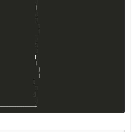
│
│
│
                  
│
│
│
                  
│
│
│
│
│
│
│
│
│
                 
│
│
──────────────────┘