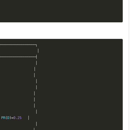
──────────────────┐
│
──────────────────┤
│
│
│
│
                  
│
│
│
                 
│
│
 PR
(
D
)=
0.25
│
│