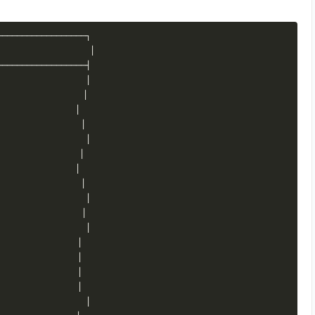
──────────────────┐
│
──────────────────┤
│
│
│
│
│
│
│
│
│
│
│
│
│
│
│
│