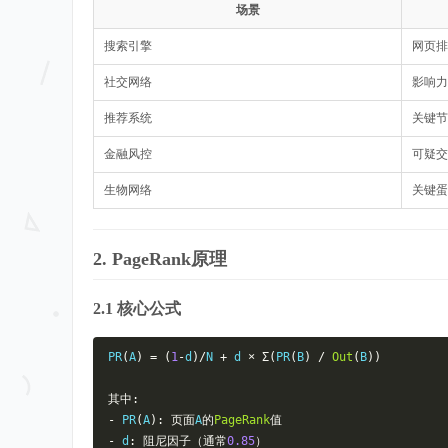
场景
搜索引擎
网页排
社交网络
影响力
推荐系统
关键节
金融风控
可疑交
生物网络
关键蛋
2. PageRank原理
2.1 核心公式
PR
(
A
)
=
(
1
-
d
)/
N 
+
 d 
×
Σ(
PR
(
B
)
/
Out
(
B
))
其中:
-
 PR
(
A
):
页面
A
的
PageRank
值
-
 d
:
阻尼因子（通常
0.85
）