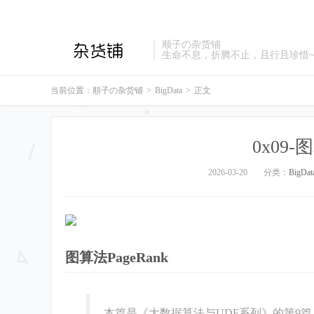
顺子の杂货铺
生命不息，折腾不止，且行且珍惜
当前位置：
順子の杂货铺
>
BigData
>
正文
0x09-
2026-03-20
分类：
BigDat
图算法PageRank
本篇是《大数据算法与UDF系列》的第9篇，深