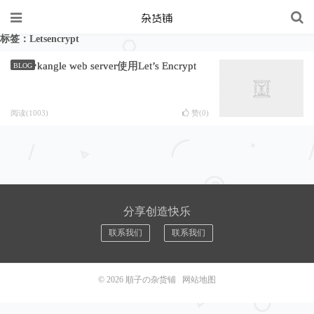
标签：Letsencrypt
kangle web server使用Let’s Encrypt
BLOG
阅读(1003)
赞(
0
)
分享创造快乐
联系我们
联系我们
© 2026
順子の杂货铺
网站地图