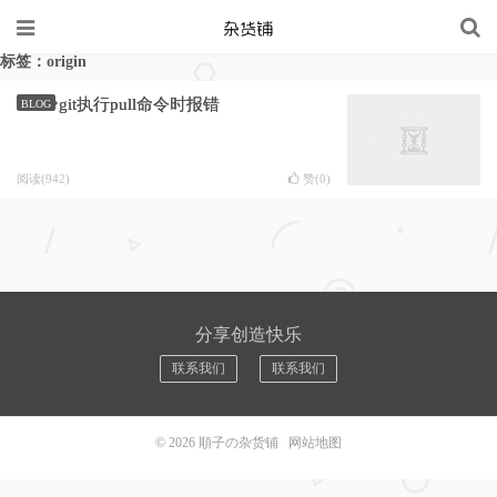
标签：origin
git执行pull命令时报错
BLOG
阅读(942)
赞(
0
)
分享创造快乐
联系我们
联系我们
© 2026
順子の杂货铺
网站地图