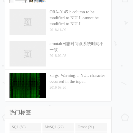
ORA-01451: column to be
modified to NULL cannot be
modified to NULL
2018-11-09
crontab日志时间跟系统时间不
一致
2018-02-08
xargs: Warning: a NUL character
occurred in the input.
2019-03-26
热门标签
SQL (50)
MySQL (22)
Oracle (21)