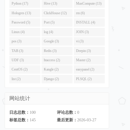
Python (17)
Hive (13)
MaxCompute (13)
Hologres (13)
ClickHouse (12)
rm (6)
Password (5)
Port (5)
INSTALL (4)
Linux (4)
log (4)
JOIN (3)
pos (3)
Google (3)
vi (3)
TAB (3)
Redis (3)
Deepin (3)
UDF (3)
htaccess (2)
Master (2)
CentOS (2)
Kangle (2)
easypanel (2)
list (2)
Django (2)
PLSQL (2)
网站统计
日志总数：
100
评论总数：
0
标签总数：
145
最后更新：
2026-03-27