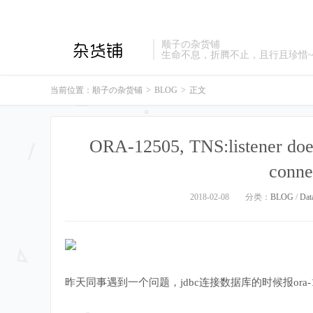
顺子の杂货铺
生命不息，折腾不止，且行且珍惜
当前位置：
順子の杂货铺
>
BLOG
>
正文
ORA-12505, TNS:listener does
conne
2018-02-08
分类：
BLOG
/
Dat
昨天同事遇到一个问题，jdbc连接数据库的时候报ora-