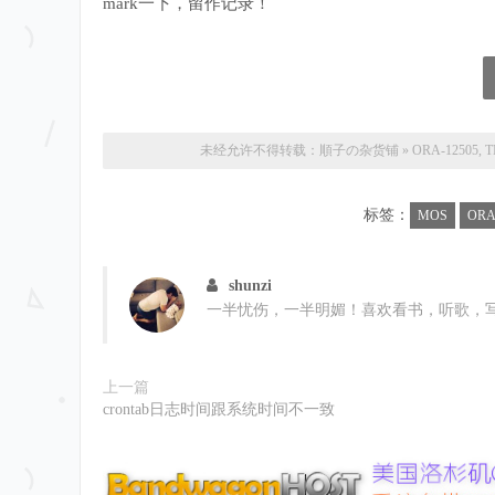
mark一下，留作记录！
未经允许不得转载：
順子の杂货铺
»
ORA-12505, TNS:
标签：
MOS
ORA
shunzi
一半忧伤，一半明媚！喜欢看书，听歌，
上一篇
crontab日志时间跟系统时间不一致