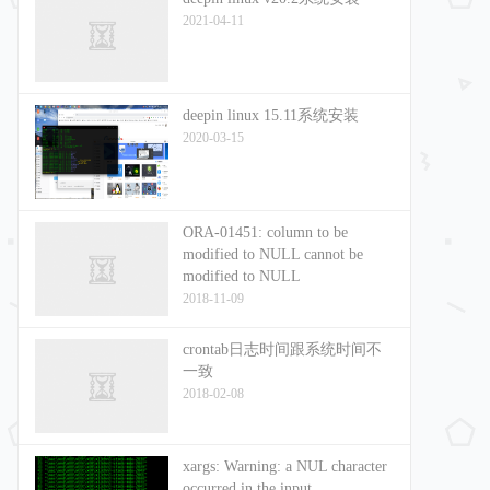
2021-04-11
deepin linux 15.11系统安装
2020-03-15
ORA-01451: column to be
modified to NULL cannot be
modified to NULL
2018-11-09
crontab日志时间跟系统时间不
一致
2018-02-08
xargs: Warning: a NUL character
occurred in the input.