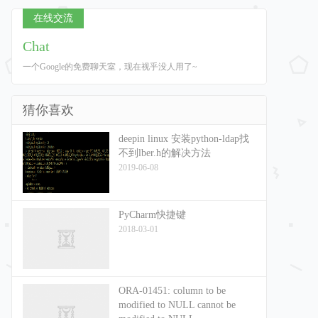
在线交流
Chat
一个Google的免费聊天室，现在视乎没人用了~
猜你喜欢
deepin linux 安装python-ldap找
不到lber.h的解决方法
2019-06-08
PyCharm快捷键
2018-03-01
ORA-01451: column to be
modified to NULL cannot be