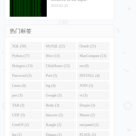
2019-03-26
热门标签
SQL (50)
MySQL (22)
Oracle (21)
Python (17)
Hive (13)
MaxCompute (13)
Hologres (13)
ClickHouse (12)
rm (6)
Password (5)
Port (5)
INSTALL (4)
Linux (4)
log (4)
JOIN (3)
pos (3)
Google (3)
vi (3)
TAB (3)
Redis (3)
Deepin (3)
UDF (3)
htaccess (2)
Master (2)
CentOS (2)
Kangle (2)
easypanel (2)
list (2)
Django (2)
PLSQL (2)