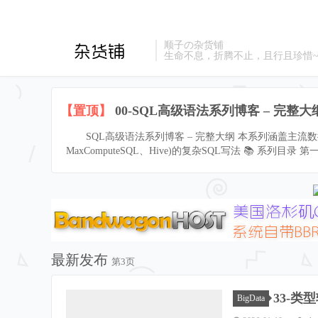
顺子の杂货铺
生命不息，折腾不止，且行且珍惜
【置顶】
00-SQL高级语法系列博客 – 完整大
SQL高级语法系列博客 – 完整大纲 本系列涵盖主流数据库(MyS
MaxComputeSQL、Hive)的复杂SQL写法 📚 系列目录
最新发布
第3页
33-类
BigData