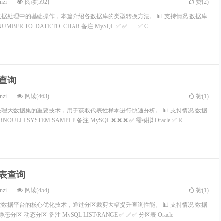
nzi
阅读(592)
赞(
2
)
数据处理中的基础操作，本篇介绍各数据库的类型转换方法。 📊 支持情况 数据库
UMBER TO_DATE TO_CHAR 备注 MySQL ✅ ✅ – – ✅ C...
样查询
nzi
阅读(463)
赞(
1
)
处理大数据集的重要技术，用于获取代表性样本进行快速分析。 📊 支持情况 数据
NOULLI SYSTEM SAMPLE 备注 MySQL ❌ ❌ ❌ ✅ 需模拟 Oracle ✅ R...
区表查询
nzi
阅读(454)
赞(
1
)
大数据平台的核心优化技术，通过分区裁剪大幅提升查询性能。 📊 支持情况 数据
分区 动态分区 备注 MySQL LIST/RANGE ✅ ✅ ✅ 分区表 Oracle