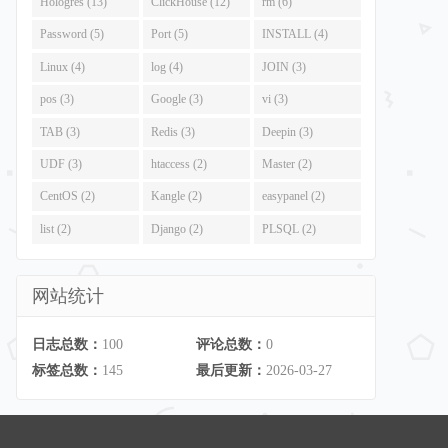
Hologres (13)
ClickHouse (12)
rm (6)
Password (5)
Port (5)
INSTALL (4)
Linux (4)
log (4)
JOIN (3)
pos (3)
Google (3)
vi (3)
TAB (3)
Redis (3)
Deepin (3)
UDF (3)
htaccess (2)
Master (2)
CentOS (2)
Kangle (2)
easypanel (2)
list (2)
Django (2)
PLSQL (2)
网站统计
日志总数：
100
评论总数：
0
标签总数：
145
最后更新：
2026-03-27