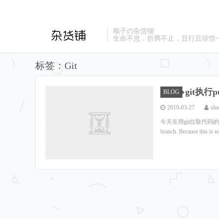
顺子の杂货铺
生命不息，折腾不止，且行且珍惜
标签：Git
git执行
BLOG
2019-03-27
shu
今天在用git拉取代码的时候报错，内容
branch. Because this is no