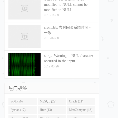
modified to NULL cannot be
modified to NULL
2018-11-09
crontab日志时间跟系统时间不
一致
2018-02-08
xargs: Warning: a NUL character
occurred in the input.
2019-03-26
热门标签
SQL (50)
MySQL (22)
Oracle (21)
Python (17)
Hive (13)
MaxCompute (13)