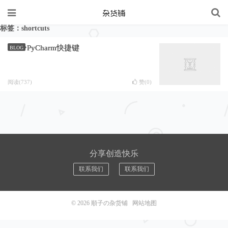
标签：shortcuts
PyCharm快捷键
BLOG
阅读(737)
赞(
0
)
分享创造快乐
联系我们
联系我们
© 2026
順子の杂货铺
网站地图