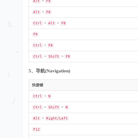
+
Alt
F9
+
Alt
F8
+
+
Ctrl
Alt
F8
F9
+
Ctrl
F8
+
+
Ctrl
Shift
F8
5、导航(Navigation)
快捷键
+
Ctrl
N
+
+
Ctrl
Shift
N
+
Alt
Right/Left
F12