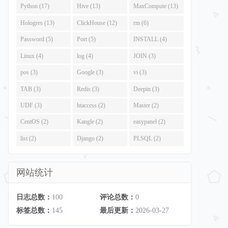
Python (17)
Hive (13)
MaxCompute (13)
Hologres (13)
ClickHouse (12)
rm (6)
Password (5)
Port (5)
INSTALL (4)
Linux (4)
log (4)
JOIN (3)
pos (3)
Google (3)
vi (3)
TAB (3)
Redis (3)
Deepin (3)
UDF (3)
htaccess (2)
Master (2)
CentOS (2)
Kangle (2)
easypanel (2)
list (2)
Django (2)
PLSQL (2)
网站统计
日志总数：
100
评论总数：
0
标签总数：
145
最后更新：
2026-03-27