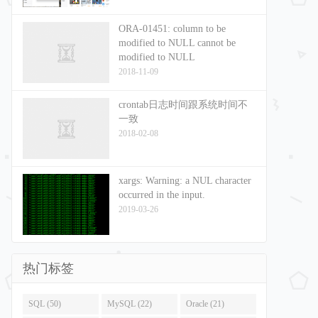
ORA-01451: column to be
modified to NULL cannot be
modified to NULL
2018-11-09
crontab日志时间跟系统时间不
一致
2018-02-08
xargs: Warning: a NUL character
occurred in the input.
2019-03-26
热门标签
SQL (50)
MySQL (22)
Oracle (21)