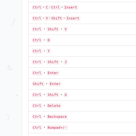
+
/
+
Ctrl
C
Ctrl
Insert
+
/
+
Ctrl
V
Shift
Insert
+
+
Ctrl
Shift
V
+
Ctrl
D
+
Ctrl
Y
+
+
Ctrl
Shift
J
+
Ctrl
Enter
+
Shift
Enter
+
+
Ctrl
Shift
U
+
Ctrl
Delete
+
Ctrl
Backspace
+
Ctrl
Numpad+/-