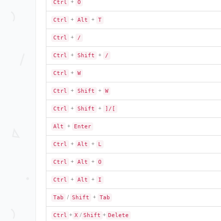
+
Ctrl
O
+
+
Ctrl
Alt
T
+
Ctrl
/
+
+
Ctrl
Shift
/
+
Ctrl
W
+
+
Ctrl
Shift
W
+
+
Ctrl
Shift
]/[
+
Alt
Enter
+
+
Ctrl
Alt
L
+
+
Ctrl
Alt
O
+
+
Ctrl
Alt
I
/
+
Tab
Shift
Tab
+
/
+
Ctrl
X
Shift
Delete