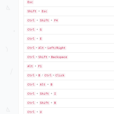
Esc
+
Shift
Esc
+
+
Ctrl
Shift
F4
+
Ctrl
G
+
Ctrl
E
+
+
Ctrl
Alt
Left/Right
+
+
Ctrl
Shift
Backspace
+
Alt
F1
+
/
+
Ctrl
B
Ctrl
Click
+
+
Ctrl
Alt
B
+
+
Ctrl
Shift
I
+
+
Ctrl
Shift
B
+
Ctrl
U