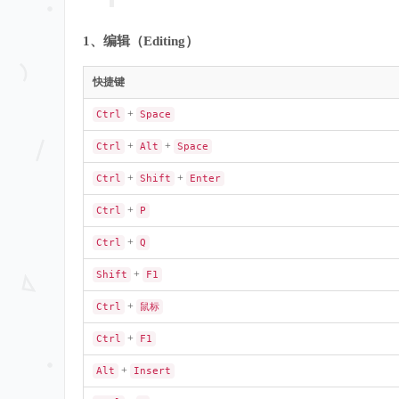
1、编辑（Editing）
快捷键
+
Ctrl
Space
+
+
Ctrl
Alt
Space
+
+
Ctrl
Shift
Enter
+
Ctrl
P
+
Ctrl
Q
+
Shift
F1
+
Ctrl
鼠标
+
Ctrl
F1
+
Alt
Insert