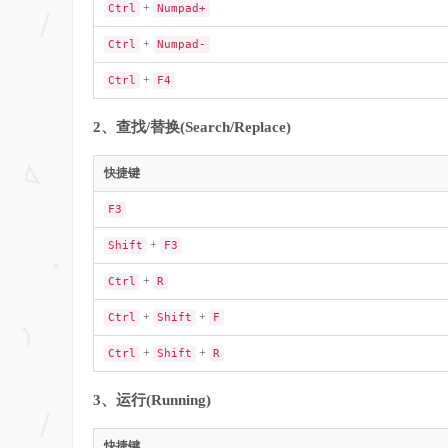
+
Ctrl
Numpad+
+
Ctrl
Numpad-
+
Ctrl
F4
2、查找/替换(Search/Replace)
快捷键
F3
+
Shift
F3
+
Ctrl
R
+
+
Ctrl
Shift
F
+
+
Ctrl
Shift
R
3、运行(Running)
快捷键