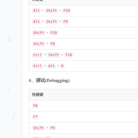
+
+
Alt
Shift
F10
+
+
Alt
Shift
F9
+
Shift
F10
+
Shift
F9
+
+
`
Ctrl
Shift
F10
+
+
Ctrl
Alt
R
4、调试(Debugging)
快捷键
F8
F7
+
Shift
F8