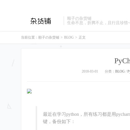
顺子の杂货铺
生命不息，折腾不止，且行且珍惜
当前位置：
順子の杂货铺
>
BLOG
>
正文
PyC
2018-03-01
分类：
BLOG
/
P
最近在学习python，所有练习都是用py
键，备份如下：